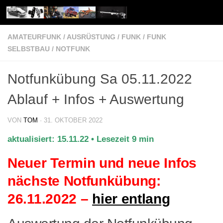
Unter dem Inhalt
AMATEURFUNK
/
AUSRÜSTUNG
/
FUNK
/
FUNK
SELBSTBAU
/
NOTFUNK
Notfunkübung Sa 05.11.2022
Ablauf + Infos + Auswertung
VON
TOM
·
31. OKTOBER 2022
aktualisiert: 15.11.22 • Lesezeit 9 min
Neuer Termin und neue Infos
nächste Notfunkübung:
26.11.2022 –
hier entlang