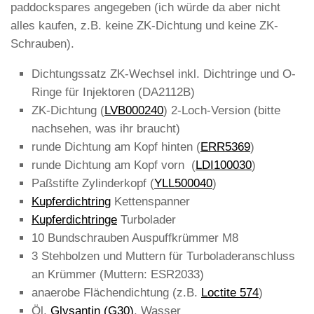
paddockspares angegeben (ich würde da aber nicht
alles kaufen, z.B. keine ZK-Dichtung und keine ZK-
Schrauben).
Dichtungssatz ZK-Wechsel inkl. Dichtringe und O-
Ringe für Injektoren (DA2112B)
ZK-Dichtung (
LVB000240
) 2-Loch-Version (bitte
nachsehen, was ihr braucht)
runde Dichtung am Kopf hinten (
ERR5369
)
runde Dichtung am Kopf vorn (
LDI100030
)
Paßstifte Zylinderkopf (
YLL500040
)
Kupferdichtring
Kettenspanner
Kupferdichtringe
Turbolader
10 Bundschrauben Auspuffkrümmer M8
3 Stehbolzen und Muttern für Turboladeranschluss
an Krümmer (Muttern: ESR2033)
anaerobe Flächendichtung (z.B.
Loctite 574
)
Öl,
Glysantin (G30)
, Wasser