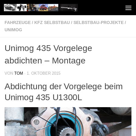
Unter dem Inhalt
FAHRZEUGE
/
KFZ SELBSTBAU
/
SELBSTBAU-PROJEKTE
/
UNIMOG
Unimog 435 Vorgelege
abdichten – Montage
VON
TOM
·
1. OKTOBER 2015
Abdichtung der Vorgelege beim
Unimog 435 U1300L