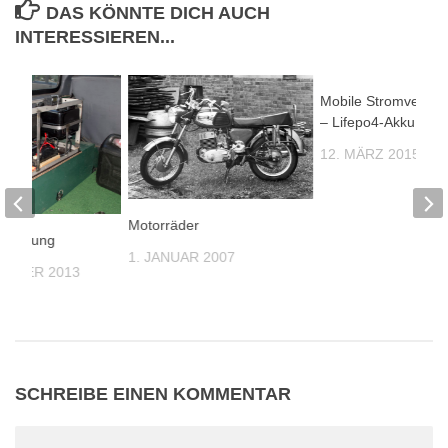
DAS KÖNNTE DICH AUCH
INTERESSIEREN...
Mobile Stromversor
– Lifepo4-Akku
12. MÄRZ 2015
Motorräder
ftheizung
1. JANUAR 2007
TEMBER 2013
SCHREIBE EINEN KOMMENTAR