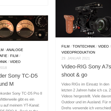
wand der Pentaflex 16
ösendem Leder
slage Meine AK 16 hat
llschaden und benötigt
16MM-FILM
/
ANALOGE
FOTOGRAFIE
/
FILM
/
FILM
SELBSTBAU
/
FOTOGRAFIE
/
SELBSTBAU-PROJEKTE
FILM
/
TONTECHNIK
/
VIDEO
/
2. FEBRUAR 2018
LM
/
ANALOGE
VIDEOPRODUKTION
AFIE
/
FILM
/
Filmkamera AK 16
29. JANUAR 2021
HNIK
/
VIDEO
Motor reparieren
Video-RIG Sony A7s 
 2018
shoot & go
der Sony TC-D5
Analoge 16mm-Filmkamera
Pentacon AK16 Motorrepara
 und M
Video RIGs im Einsatz In den
Die Filmkamera AK 16 ist hi
letzten 2 Jahren habe ich ca. 
ekorder Sony TC-D5 Pro II
beschrieben. Fliehkraft-Mo
Videos hergestellt. Viele davo
ttlerweile gibt es ein
AK16 mit einstellbarer Dreh
Outdoor und im Ausland. Für 
zu auf meinem YT-Kanal:
Was ist defekt? Ein Motor 
Drehs verwende ich verschie