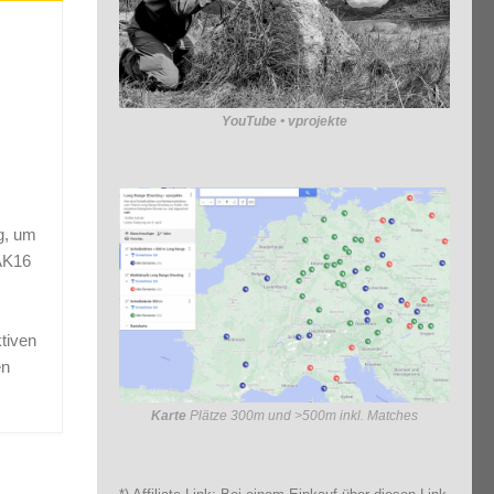
YouTube • vprojekte
ng, um
 AK16
.
ktiven
en
Karte
Plätze 300m und >500m inkl. Matches