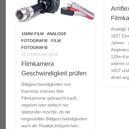
30. JANU
Nassverfahren oder halt trocken.
Arrifl
Beim Nasskleben ist der Kleber
Gossen
ja nicht ganz unbedenklich und
Filmk
Der empf
daher werden...
Belicht
Analoge 
16MM-FILM
/
ANALOGE
Profisix
16ST Ein
FOTOGRAFIE
/
FILM
/
Firma Go
Jahren. A
FOTOGRAFIE
Profisix
Angénieux
20. FEBRUAR 2018
120m-Kas
Messung 
Filmkamera
widmet si
einfach,
16ST und 
analogen
Geschwindigkeit prüfen
direkt an
besser al
Bildgeschwindigkeiten von
Kameras messen Wer
Filmkameras gebraucht kauft,
repariert oder einfach nur
überprüfen möchte, ob die
eingestellten Bildgeschwindigkeiten
auch der Realität entsprechen,