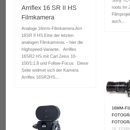
Sony TC-
Arriflex 16 SR II HS
roots Im
Filmproje
Filmkamera
auch...
Analoge 16mm-Filmkamera Arri
16SR II HS Eine der letzten
16MM-FILM
/
ANALOGE
analogen Filmkameras – hier die
FOTOGRAFIE
/
FILM
/
FILM
Highspeed-Variante. Arriflex
SELBSTBAU
/
FOTOGRAFIE
/
16SR2 HS mit Carl Zeiss 10-
SELBSTBAU-PROJEKTE
100/1:1.8 und Follow-Focus Diese
22. DEZEMBER 2017
Seite widmet sich der Kamera
Arriflex 16SR2HS...
Arri
Trockenklebepresse
ANALOG
16mm
BELICH
16MM-FI
Wer noch mit 16mm-Film zu tun
DIGITAL
FOTOGR
hat, der wird neue und alte Filme
FOTOGR
FOTOGR
VIDEO
kleben müssen – entweder im
26. FEB