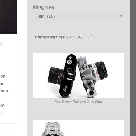
Kategorien
Lieblingslampe vprojekte
(Affiliate Link)
21
von
ne
ng
nahme
ig?
YouTube • Fofografie & Film
 im
..
eren
..