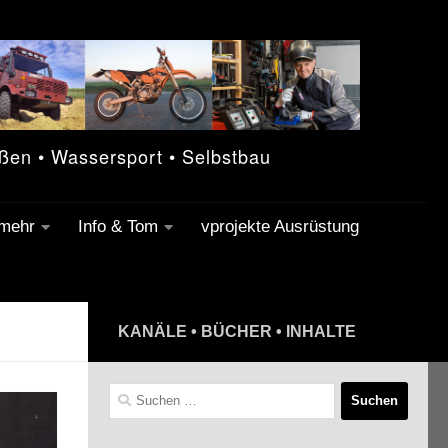
eßen • Wassersport • Selbstbau
 mehr
Info & Tom
vprojekte Ausrüstung
KANÄLE • BÜCHER • INHALTE
Suchen
nach: