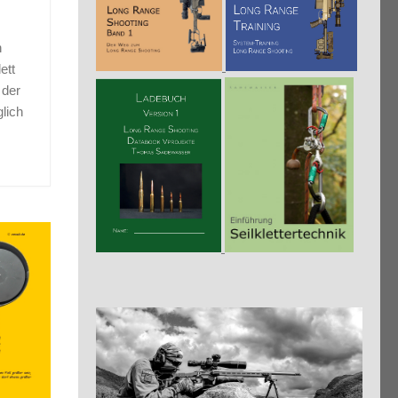
n
ett
 der
lich