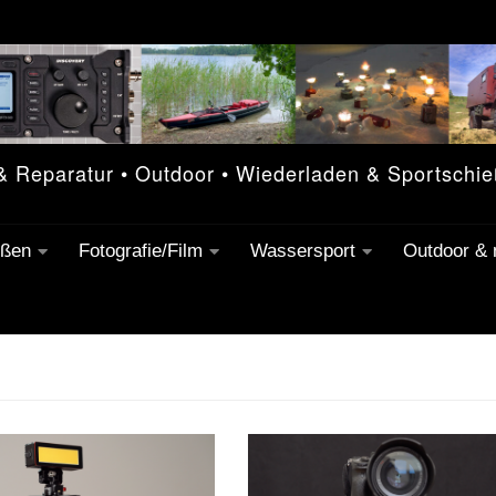
 & Reparatur • Outdoor • Wiederladen & Sportschi
eßen
Fotografie/Film
Wassersport
Outdoor &
16MM-FILM
/
ANALOGE