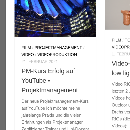
FILM
/
T
VIDEOP
FILM
/
PROJEKTMANAGEMENT
/
16MM-FILM
/
ANALOGE
16MM-FI
1. FEBRU
VIDEO
/
VIDEOPRODUKTION
FOTOGRAFIE
/
FILM
/
FOTOGR
21. FEBRUAR 2021
Video-
FOTOGRAFIE
SELBST
13. FEBRUAR 2018
SELBSTB
PM-Kurs Erfolg auf
low lig
8. FEBRU
Pentacon Filmkamera
YouTube •
Video RIG
Filmk
AK16
Projektmanagement
letzten 2
Beled
Videos he
Analoge 16mm-Filmkamera
Der neue Projektmanagement-Kurs
Outdoor 
Beleder
Pentacon AK16 Die beste
auf YouTube Ich möchte meine
Drehs ve
Filmkam
16mm-Kamera des Ostblocks
jahrelange Praxis und die vielen
RIGs (die
Filmkame
mit außergewöhnlichen
Erfahrungen als Projektmanager,
Videos):..
beschri
Merkmalen – eine Legende aus
Zertifizierter Trainer und Uni-Dozent