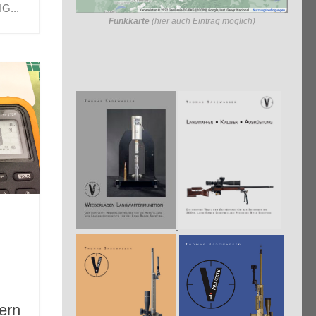
s er
G...
Funkkarte
(hier auch Eintrag möglich)
ern