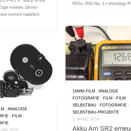
D5 PRO II Back to the
AK 16 hat das Problem, das
RIGs: RIG No. 1 • shoot&go RI
 Zuge meines 16mm-
unregelmäßig...
ktes kommt natürlich
16MM-FILM
/
ANALOGE
E FOTOGRAFIE
/
FOTOGRAFIE
/
FILM
/
FILM
TUNGSMESSER
/
SELBSTBAU
/
FOTOGRAFIE
/
LM
/
ANALOGE
E FOTOGRAFIE
/
FILM
/
SELBSTBAU-PROJEKTE
AFIE
/
FILM
/
AFIE
/
FOTOLABOR
/
2. MÄRZ 2018
AFIE
Akku Arri SR2 erneu
RUAR 2018