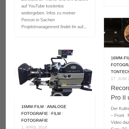
– Seiten
auf YouTube kostenlos
der DDR. AK16 mit Kassette
weitergeben. Infos zu meiner
mit abl
und Objektivrevolver mit drei
Person in Sachen
Ausgang
Objektiven Diese Seite widmet
Projektmanagement findet ihr auf...
einen Fa
sich der Kamera...
eine...
16MM-FI
FOTOGR
TONTEC
17. JUNI
Recor
Pro II
16MM-FILM
/
ANALOGE
Der Kultr
FOTOGRAFIE
/
FILM
/
– Front Mi
FOTOGRAFIE
Video da
1. APRIL 2018