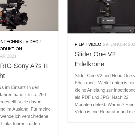
FOTOGRAFIE
/
FILM
/
FOTOGRAFIE
/
HANDWERK
SELBSTBAU
/
SELBSTBAU-
PROJEKTE
/
WERKZEUG
SELBSTBAU
8. FEBRUAR 2018
ONTECHNIK
/
VIDEO
/
FILM
/
VIDEO
29. JANUAR 20
Schmieren von
RODUKTION
LM
/
ANALOGE
Slider One V2
Kameras • Öle und
AR 2021
AFIE
/
FILM
/
FILM
Edelkrone
RIG Sony A7s III
BAU
/
FOTOGRAFIE
/
Fette
AU-PROJEKTE
ht
Slider One V2 und Head One 
Öle und Fette in der
AR 2018
Edelkrone Weiter unten ist ei
Kamerareparatur und Wartu
s im Einsatz In den
amera AK 16
kleine Anleitung zur Inbetrieb
Welches Schmiermittel soll
 Jahren habe ich ca. 250
als PDF und JPG. Nach 22
erung erneuern
wohin? Wozu ist das wicht
rgestellt. Viele davon
Monaten defekt. Warum? Hier
Bei der Reparatur von alten
und im Ausland. Für meine
ung Analoge 16mm-
Video ist die Reparatur und die.
rwende ich verschiedene
Kameras oder auch bei and
era Pentacon AK16 Die
 Links führen zu den
feinmechanischen Geräten
ra AK 16 ist hier
.
müssen meist Fette und Öle.
eben. die Ausgangslage