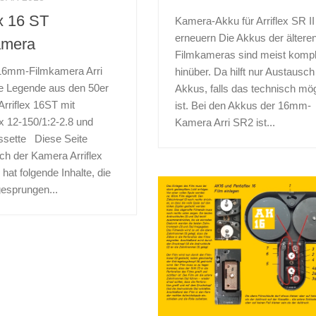
AR 2017
ex 16 ST
 Profisix
Kamera-Akku für Arriflex SR II
erneuern Die Akkus der ältere
amera
indlichste
Filmkameras sind meist kompl
ungsmesser Gossen
16mm-Filmkamera Arri
hinüber. Da hilft nur Austausch
 Belichtungsmesser der
e Legende aus den 50er
Akkus, falls das technisch mög
ssen Auch heute ist der
rriflex 16ST mit
ist. Bei den Akkus der 16mm-
 noch sein Geld wert. Die
 12-150/1:2-2.8 und
Kamera Arri SR2 ist...
sette Diese Seite
per Nulleinstellung ist
ch der Kamera Arriflex
 schnell und die
hat folgende Inhalte, die
 Anzeigen sind oft
gesprungen...
s...