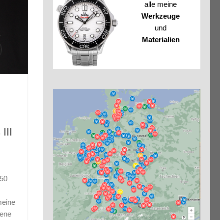
alle meine
Werkzeuge
und
Materialien
III
tur
er
250
tor
n
zahl
meine
der
dene