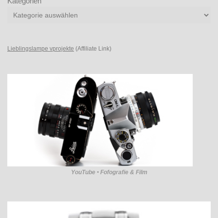
Kategorien
Lieblingslampe vprojekte
(Affiliate Link)
YouTube • Fofografie & Film