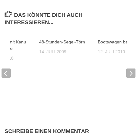
DAS KÖNNTE DICH AUCH
INTERESSIEREN...
sion mit Kanu
48-Stunden-Segel-Törn
Bootswagen bauen
utside
14. JULI 2009
12. JULI 2010
T 2018
SCHREIBE EINEN KOMMENTAR