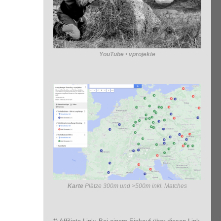
YouTube • vprojekte
Karte
Plätze 300m und >500m inkl. Matches