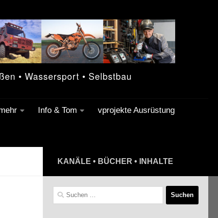
eßen • Wassersport • Selbstbau
 mehr
Info & Tom
vprojekte Ausrüstung
KANÄLE • BÜCHER • INHALTE
Suchen
nach: