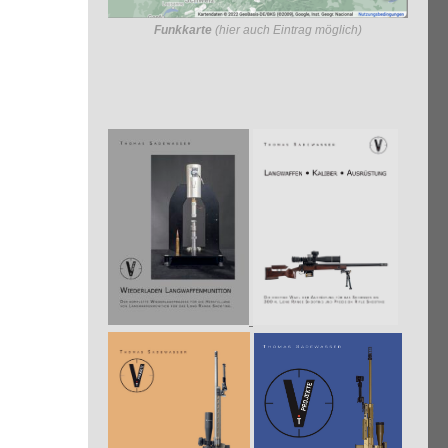
Funkkarte
(hier auch Eintrag möglich)