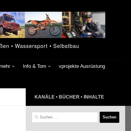
eßen • Wassersport • Selbstbau
 mehr
Info & Tom
vprojekte Ausrüstung
KANÄLE • BÜCHER • INHALTE
Suchen
nach: