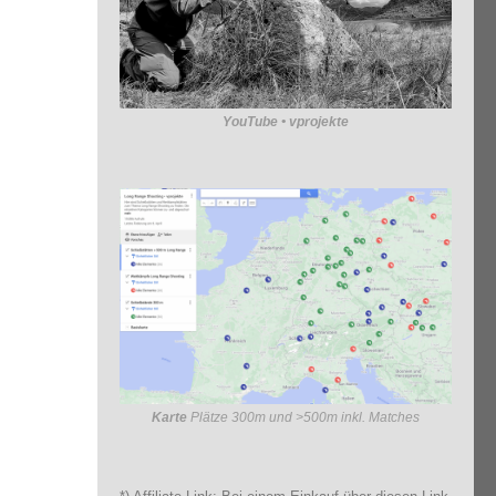
YouTube • vprojekte
Karte
Plätze 300m und >500m inkl. Matches