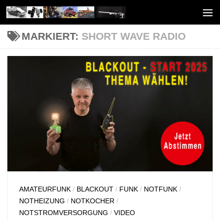
Unter dem Inhalt
MARKIERT:
SHORT WAVE RADIO
AMATEURFUNK
/
BLACKOUT
/
FUNK
/
NOTFUNK
/
NOTHEIZUNG
/
NOTKOCHER
/
NOTSTROMVERSORGUNG
/
VIDEO