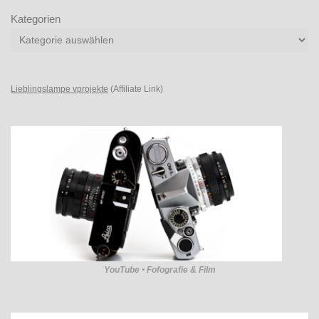
Kategorien
Lieblingslampe vprojekte
(Affiliate Link)
YouTube • Fofografie & Film