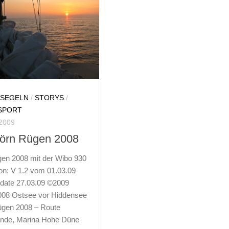
/
SEGELN
/
STORYS
/
SPORT
2009
törn Rügen 2008
en 2008 mit der Wibo 930
ion: V 1.2 vom 01.03.09
pdate 27.03.09 ©2009
008 Ostsee vor Hiddensee
en 2008 – Route
de, Marina Hohe Düne