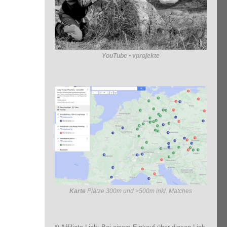
YouTube • vprojekte
Karte
Plätze 300m und >500m inkl. Matches