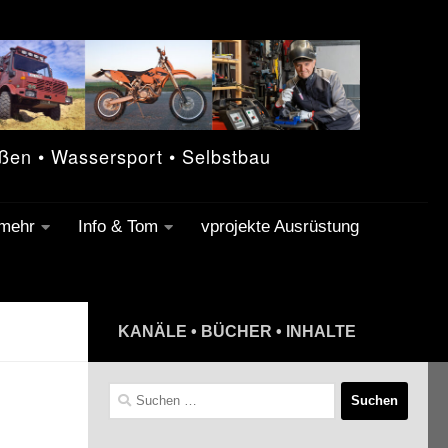
eßen • Wassersport • Selbstbau
 mehr
Info & Tom
vprojekte Ausrüstung
KANÄLE • BÜCHER • INHALTE
Suchen
nach: