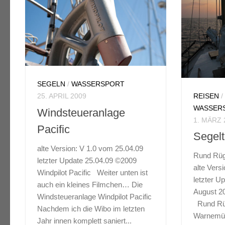
SEGELN
/
WASSERSPORT
REISEN
25. APRIL 2009
WASSER
Windsteueranlage
1. MÄRZ 
Pacific
Segel
alte Version: V 1.0 vom 25.04.09
Rund Rüg
letzter Update 25.04.09 ©2009
alte Vers
Windpilot Pacific Weiter unten ist
letzter U
auch ein kleines Filmchen… Die
August 2
Windsteueranlage Windpilot Pacific
Rund Rüg
Nachdem ich die Wibo im letzten
Warnemün
Jahr innen komplett saniert...