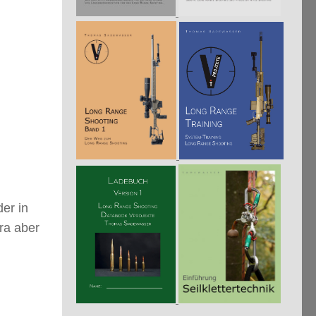
der in
era aber