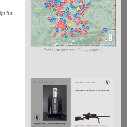
gt für
Funkkarte
(hier auch Eintrag möglich)