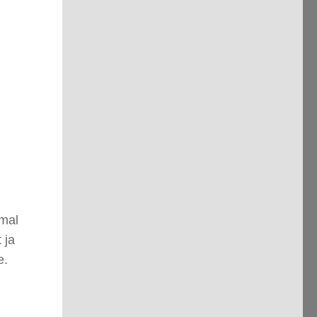
imal
 ja
e.