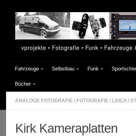
Unter dem Inhalt
vprojekte • Fotografie • Funk • Fahrzeuge
Fahrzeuge
Selbstbau
Funk
Sportschi
Bücher
ANALOGE FOTOGRAFIE
/
FOTOGRAFIE
/
LEICA
/
ST
Kirk Kameraplatten