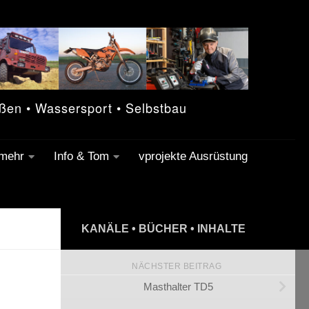
eßen • Wassersport • Selbstbau
 mehr
Info & Tom
vprojekte Ausrüstung
KANÄLE • BÜCHER • INHALTE
NÄCHSTER BEITRAG
Masthalter TD5