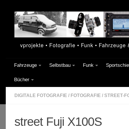
Unter dem Inhalt
vprojekte • Fotografie • Funk • Fahrzeuge
Fahrzeuge
Selbstbau
Funk
Sportschi
Bücher
DIGITALE FOTOGRAFIE
/
FOTOGRAFIE
/
STREET-F
street Fuji X100S