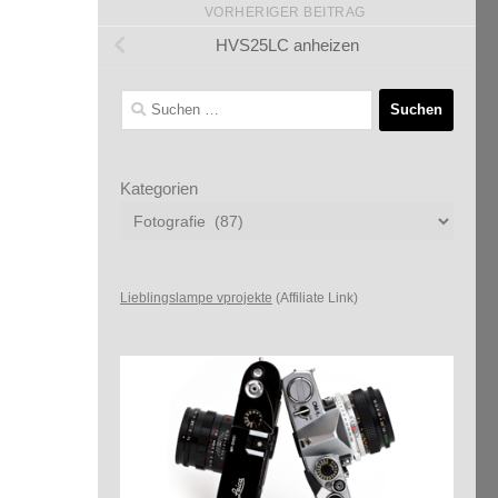
VORHERIGER BEITRAG
HVS25LC anheizen
Suchen
nach:
Kategorien
Lieblingslampe vprojekte
(Affiliate Link)