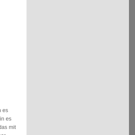
n es
in es
das mit