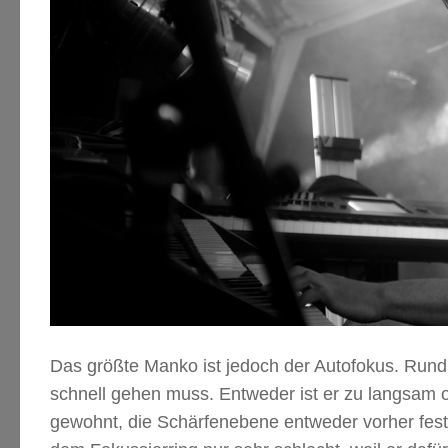
Das größte Manko ist jedoch der Autofokus. Rund 
schnell gehen muss. Entweder ist er zu langsam od
gewohnt, die Schärfenebene entweder vorher fest