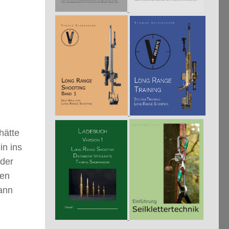
hätte
in ins
 der
ten
ann