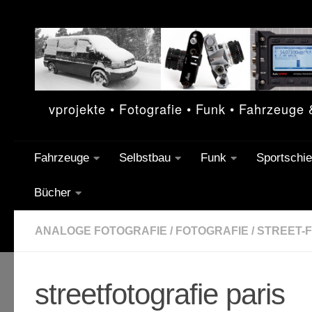
Unter dem Inhalt
vprojekte • Fotografie • Funk • Fahrzeuge
Fahrzeuge
Selbstbau
Funk
Sportschi
Bücher
ANALOGE FOTOGRAFIE
/
FOTOGRAFIE
/
STREET-
streetfotografie paris