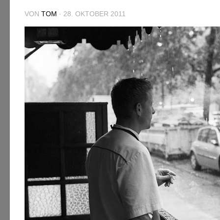
VON
TOM
·
28. OKTOBER 2011