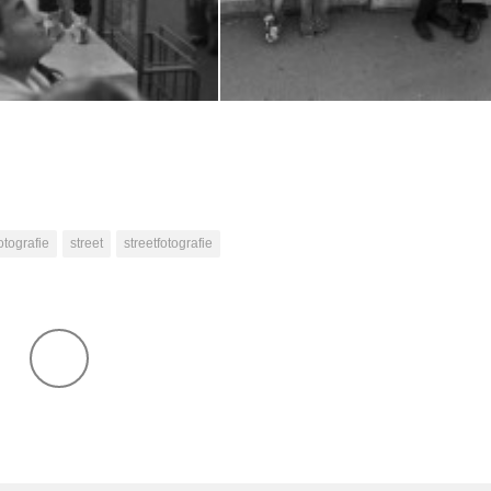
otografie
street
streetfotografie