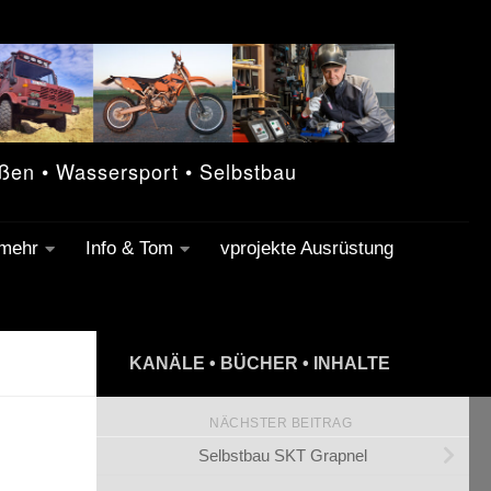
eßen • Wassersport • Selbstbau
 mehr
Info & Tom
vprojekte Ausrüstung
KANÄLE • BÜCHER • INHALTE
NÄCHSTER BEITRAG
Selbstbau SKT Grapnel