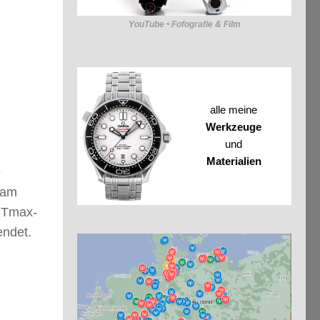
YouTube • Fofografie & Film
alle meine
Werkzeuge
und
Materialien
e
kam
e Tmax-
endet.