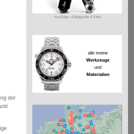
YouTube • Fofografie & Film
alle meine
Werkzeuge
und
Materialien
ing der
ackt
ige