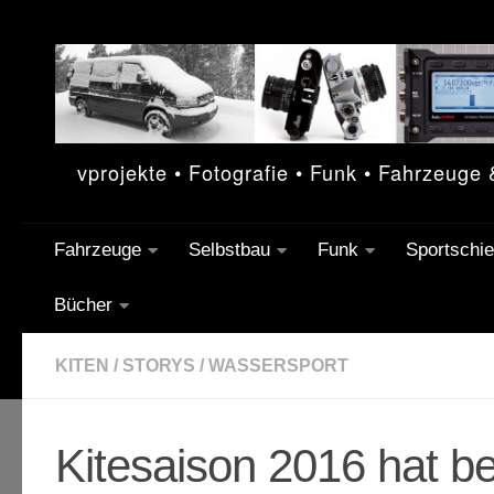
Unter dem Inhalt
vprojekte • Fotografie • Funk • Fahrzeuge
Fahrzeuge
Selbstbau
Funk
Sportschi
Bücher
KITEN
/
STORYS
/
WASSERSPORT
Kitesaison 2016 hat 