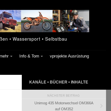
eßen • Wassersport • Selbstbau
 mehr
Info & Tom
vprojekte Ausrüstung
KANÄLE • BÜCHER • INHALTE
NÄCHSTER BEITRAG
Unimog 435 Motorwechsel OM366A
auf OM352