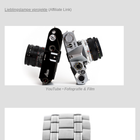
Lieblingslampe vprojekte
(Affiliate Link)
YouTube • Fofografie & Film