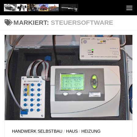
Unter dem Inhalt
MARKIERT:
STEUERSOFTWARE
HANDWERK SELBSTBAU
/
HAUS
/
HEIZUNG