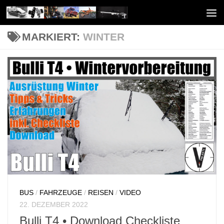
Unter dem Inhalt
MARKIERT:
WINTER
BUS
/
FAHRZEUGE
/
REISEN
/
VIDEO
22. DEZEMBER 2022
Bulli T4 • Download Checkliste