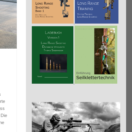
s
rte
ass
 Die
ine