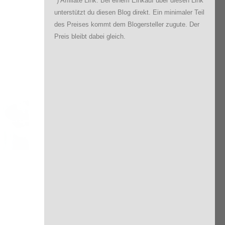
*) Affiliate Link: Bei einem Einkauf über diesen Link
ly
unterstützt du diesen Blog direkt. Ein minimaler Teil
5.
des Preises kommt dem Blogersteller zugute. Der
Preis bleibt dabei gleich.
es
n
T
Orte