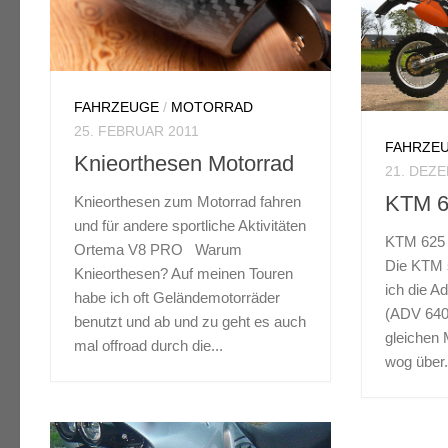
FAHRZEUGE
/
MOTORRAD
25. FEBRUAR 2011
FAHRZE
Knieorthesen Motorrad
21. DEZ
KTM 
Knieorthesen zum Motorrad fahren
und für andere sportliche Aktivitäten
KTM 625
Ortema V8 PRO Warum
Die KTM s
Knieorthesen? Auf meinen Touren
ich die A
habe ich oft Geländemotorräder
(ADV 640
benutzt und ab und zu geht es auch
gleichen 
mal offroad durch die...
wog über.