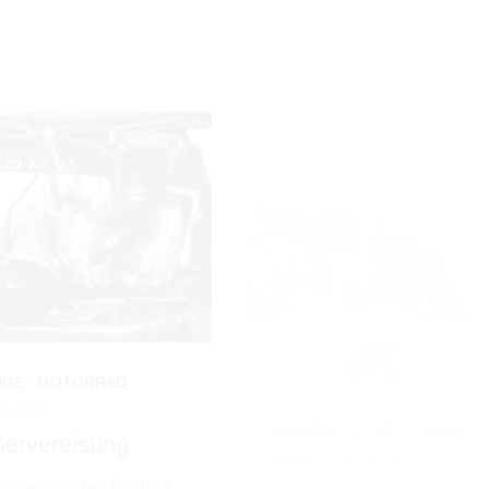
ftfeuchtigkeit Das
im Februar 2008 5. Fjordral
der Vergaservereisung
2008 in Norwegen Auch die 
 Temperaturen von -10
Fjordrally war wieder ein
Grad Celsius auftreten.
interessantes Erlebnis. Gut
nlicher ist der...
Wetter, schöne Landschafte
und ein Wiedersehen...
UGE
/
MOTORRAD
/
/
STORYS
BÜCHER
/
FAHRZEUGE
/
LOS
2007
PLACES BUCH
/
MOTORRAD
/
REISEN
/
STORYS
-Motorradreise
14. DEZEMBER 2005
gen
Buch • Vergessene 
reise Januar 2007 zur
– lost places • Berlin
ly nach Norwegen
Brandenburg
tnet / Norwegen (10km