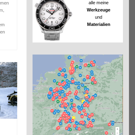
alle meine
hmen
Werkzeuge
um,
und
Materialien
hem
ten