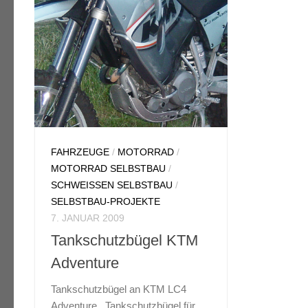
FAHRZEUGE
/
MOTORRAD
/
FAHRZE
MOTORRAD SELBSTBAU
/
1. JANUA
SCHWEISSEN SELBSTBAU
/
Verga
SELBSTBAU-PROJEKTE
7. JANUAR 2009
Vergaser
Tankschutzbügel KTM
um den G
Adventure
einer 
Vergaser
Tankschutzbügel an KTM LC4
Saugrohr
Adventure Tankschutzbügel für