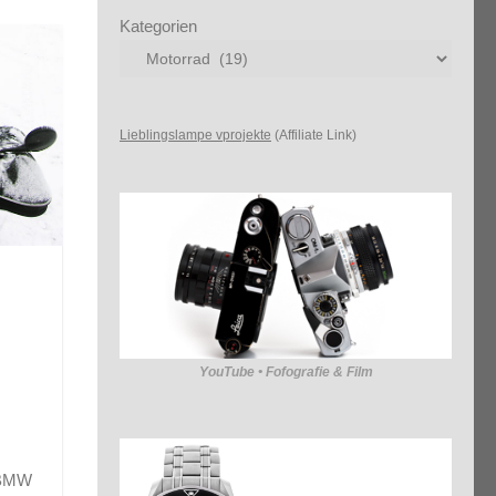
Kategorien
Lieblingslampe vprojekte
(Affiliate Link)
YouTube • Fofografie & Film
r BMW