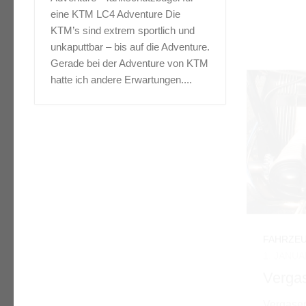
durch Lu
eine KTM LC4 Adventure Die
Problem 
KTM’s sind extrem sportlich und
kann bei
unkaputtbar – bis auf die Adventure.
bis +15 
Gerade bei der Adventure von KTM
Wahrschei
hatte ich andere Erwartungen....
FAHRZE
FAHRZEUGE
/
MOTORRAD
/
REISEN
STORYS
1. MÄRZ 
1. JANUAR 2007
Winter
Motorräder
Norwe
1978 bis heute – meine
Motorradgeschichte KTM SXC
Motorrad
625 inkl. Gepäck in Norwegen
Fjordral
2006 Fernweh Vor der Wende
Haflsova