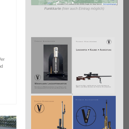
Funkkarte
(hier auch Eintrag möglich)
n
Wer
nd