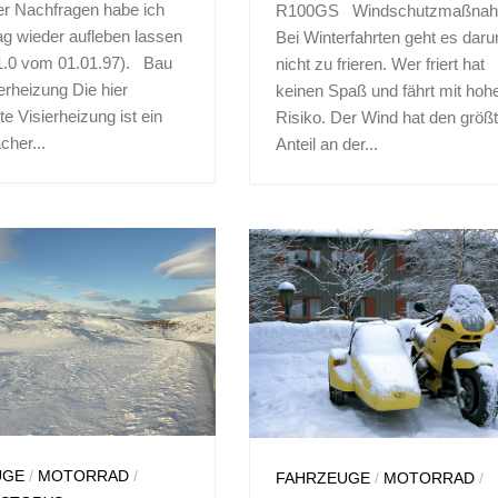
er Nachfragen habe ich
R100GS Windschutzmaßna
ag wieder aufleben lassen
Bei Winterfahrten geht es dar
 1.0 vom 01.01.97). Bau
nicht zu frieren. Wer friert hat
ierheizung Die hier
keinen Spaß und fährt mit ho
te Visierheizung ist ein
Risiko. Der Wind hat den größ
cher...
Anteil an der...
UGE
/
MOTORRAD
/
FAHRZEUGE
/
MOTORRAD
/