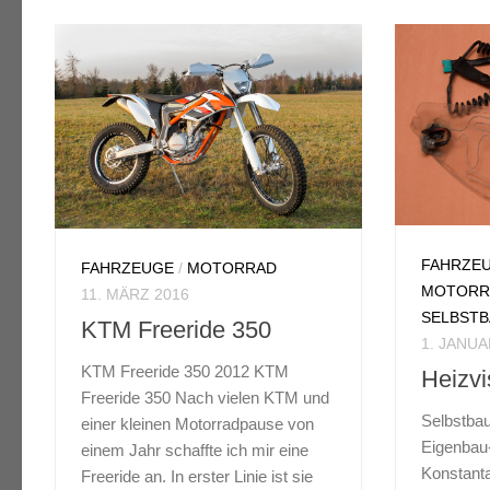
FAHRZE
FAHRZEUGE
/
MOTORRAD
MOTORR
11. MÄRZ 2016
SELBSTB
KTM Freeride 350
1. JANUA
KTM Freeride 350 2012 KTM
Heizvi
Freeride 350 Nach vielen KTM und
Selbstba
einer kleinen Motorradpause von
Eigenbau-
einem Jahr schaffte ich mir eine
Konstant
Freeride an. In erster Linie ist sie