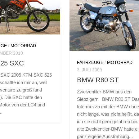
UGE
/
MOTORRAD
EMBER 2010
625 SXC
FAHRZEUGE
/
MOTORRAD
3. JULI 2009
 SXC 2005 KTM SXC 625
BMW R80 ST
chaffte ich mir an, weil
dventure zu groß fand
Zweiventiler-BMW aus den
). Die SXC hatte den
Siebzigern BMW R80 ST Da
Motor von der LC4 und
Intermezzo mit der BMW daue
..
nicht lange, was nicht heißt, d
ich sie nicht gern gefahren bin.
alte Zweiventiler-BMW hatte e
ganz eigene Ausstrahlung...