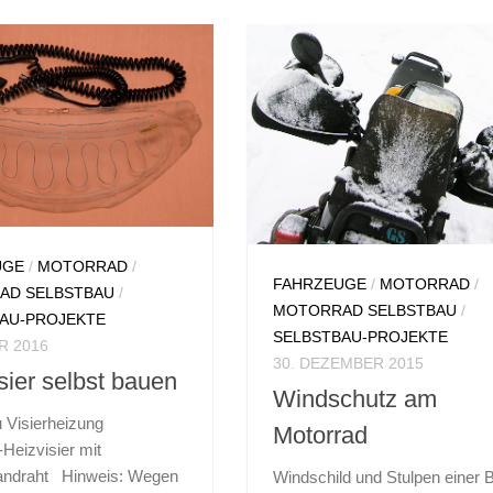
UGE
/
MOTORRAD
/
FAHRZEUGE
/
MOTORRAD
/
AD SELBSTBAU
/
MOTORRAD SELBSTBAU
/
AU-PROJEKTE
SELBSTBAU-PROJEKTE
R 2016
30. DEZEMBER 2015
sier selbst bauen
Windschutz am
u Visierheizung
Motorrad
Heizvisier mit
andraht Hinweis: Wegen
Windschild und Stulpen eine