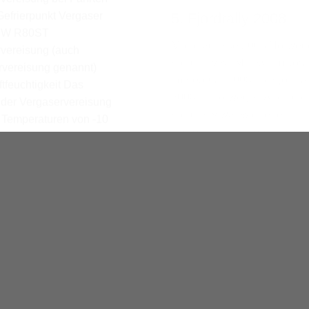
 von E55)
Motorradreise 2005 lost pla
reise und Fahrt zur 4.
Berlin/Brandenburg Beelit
ly 2007 Eine Woche vor
Heilstätten (Westseite) /
es eigentlichen Treffens
Deutschland Hinweis: We
 wir zu einer kleinen...
der Nachfragen – auch in
diesem Artikel sind alle Bild
von mir, wenn nicht anders
angegeben. Es besteht ein
Copyright...
UGE
/
MOTORRAD
R 2002
k am Motorrad
 für den leichten
FAHRZEUGE
/
MOTORRAD
/
ansport auch ohne
REISEN
/
STORYS
ger alles dabei (inkl.
26. MÄRZ 2001
päckphilosophien In
Motorradreise zum
hren habe ich fast alle
en
Polarkreis