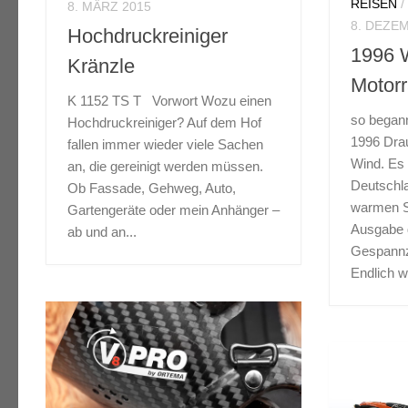
REISEN
8. MÄRZ 2015
8. DEZE
Hochdruckreiniger
1996 
Kränzle
Motor
K 1152 TS T Vorwort Wozu einen
so bega
Hochdruckreiniger? Auf dem Hof
1996 Dra
fallen immer wieder viele Sachen
Wind. Es 
an, die gereinigt werden müssen.
Deutschla
Ob Fassade, Gehweg, Auto,
warmen St
Gartengeräte oder mein Anhänger –
Ausgabe 
ab und an...
Gespannz
Endlich wi