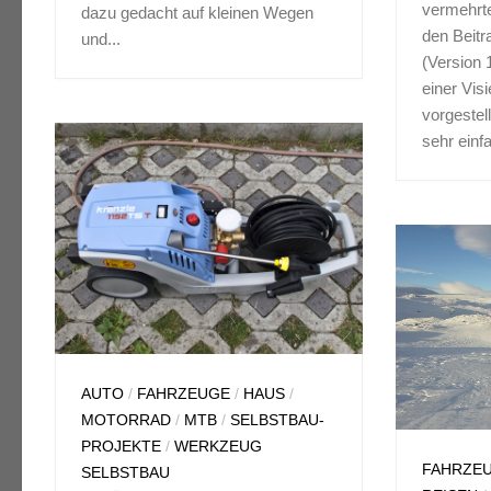
vermehrt
dazu gedacht auf kleinen Wegen
den Beitr
und...
(Version
einer Vis
vorgestell
sehr einfa
AUTO
/
FAHRZEUGE
/
HAUS
/
MOTORRAD
/
MTB
/
SELBSTBAU-
PROJEKTE
/
WERKZEUG
FAHRZE
SELBSTBAU