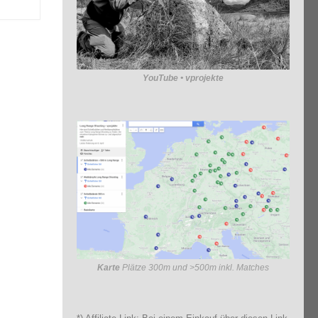
YouTube • vprojekte
Karte
Plätze 300m und >500m inkl. Matches
en 5.
edal