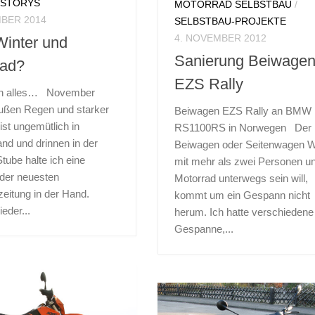
/
STORYS
MOTORRAD SELBSTBAU
/
MBER 2014
SELBSTBAU-PROJEKTE
4. NOVEMBER 2012
Winter und
Sanierung Beiwage
rad?
EZS Rally
nn alles… November
ußen Regen und starker
Beiwagen EZS Rally an BMW
ist ungemütlich in
RS1100RS in Norwegen Der
nd und drinnen in der
Beiwagen oder Seitenwagen 
ube halte ich eine
mit mehr als zwei Personen u
der neuesten
Motorrad unterwegs sein will,
eitung in der Hand.
kommt um ein Gespann nicht
eder...
herum. Ich hatte verschiedene
Gespanne,...