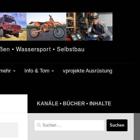
eßen • Wassersport • Selbstbau
 mehr
Info & Tom
vprojekte Ausrüstung
KANÄLE • BÜCHER • INHALTE
Suchen
nach: