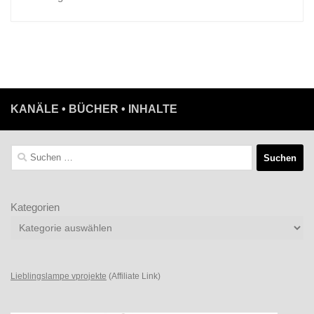
KANÄLE • BÜCHER • INHALTE
Suchen
nach:
Kategorien
Lieblingslampe vprojekte
(Affiliate Link)