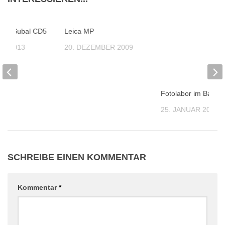
se Subal CD5
Leica MP
Fotolabor im Bade
AR 2013
20. DEZEMBER 2009
25. JANUAR 2018
SCHREIBE EINEN KOMMENTAR
Kommentar
*