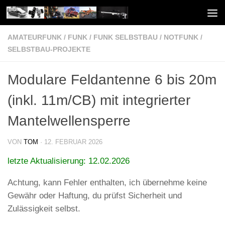
Unter dem Inhalt
AMATEURFUNK
/
FUNK
/
FUNK SELBSTBAU
/
NOTFUNK
/
SELBSTBAU-PROJEKTE
Modulare Feldantenne 6 bis 20m
(inkl. 11m/CB) mit integrierter
Mantelwellensperre
VON
TOM
·
12. FEBRUAR 2026
letzte Aktualisierung: 12.02.2026
Achtung, kann Fehler enthalten, ich übernehme keine
Gewähr oder Haftung, du prüfst Sicherheit und
Zulässigkeit selbst.