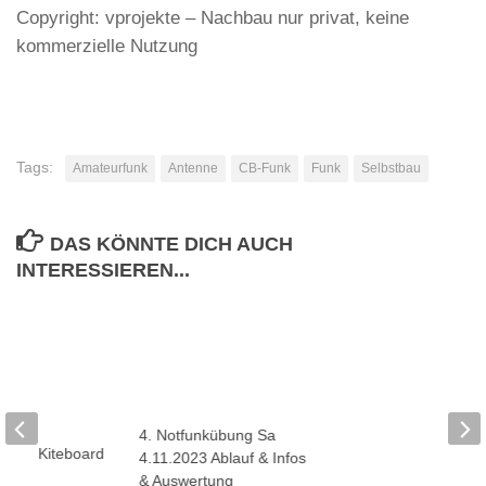
Copyright: vprojekte – Nachbau nur privat, keine
kommerzielle Nutzung
Tags:
Amateurfunk
Antenne
CB-Funk
Funk
Selbstbau
DAS KÖNNTE DICH AUCH
INTERESSIEREN...
rung Kiteboard
4. Notfunkübung Sa
Notstromversorgung
4.11.2023 Ablauf & Infos
Heizung
& Auswertung
ST 2018
2. SEPTEMBER 20
1. NOVEMBER 2023