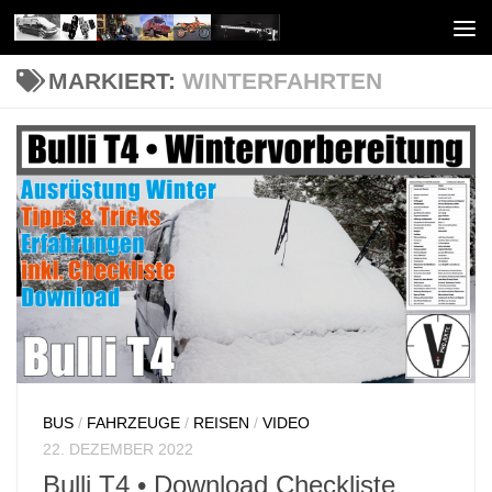
Unter dem Inhalt
MARKIERT:
WINTERFAHRTEN
BUS
/
FAHRZEUGE
/
REISEN
/
VIDEO
22. DEZEMBER 2022
Bulli T4 • Download Checkliste