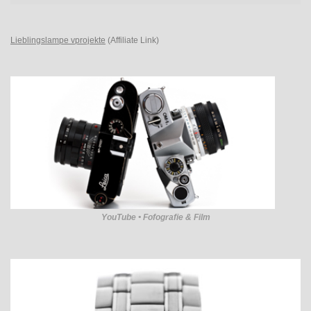
Lieblingslampe vprojekte
(Affiliate Link)
YouTube • Fofografie & Film