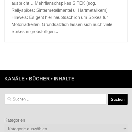
ausbricht… Mehrflanschspikes SITEK (sog.
Rallyspikes; Sintermetallmantel u. Hartmetallkern)
Hinweis: Es geht hier hauptsächlich um Spikes für
Motorradreifen. Grundsätzlich lassen sich auch viele
Spikes in grobstolligen...
KANÄLE • BÜCHER • INHALTE
Suchen
nach:
Kategorien