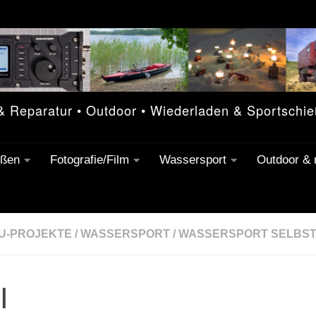
 & Reparatur • Outdoor • Wiederladen & Sportschi
eßen
Fotografie/Film
Wassersport
Outdoor &
U-PROJEKTE
/
WASSERSPORT
/
WASSERSPORT SELBS
I