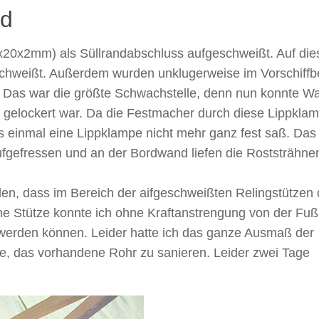
nd
8x20x2mm) als Süllrandabschluss aufgeschweißt. Auf di
chweißt. Außerdem wurden unklugerweise im Vorschiffb
 Das war die größte Schwachstelle, denn nun konnte Wa
 gelockert war. Da die Festmacher durch diese Lippkla
is einmal eine Lippklampe nicht mehr ganz fest saß. Das
fgefressen und an der Bordwand liefen die Roststrähne
len, dass im Bereich der aifgeschweißten Relingstützen
ine Stütze konnte ich ohne Kraftanstrengung von der Fuß
e werden können. Leider hatte ich das ganze Ausmaß der
te, das vorhandene Rohr zu sanieren. Leider zwei Tage