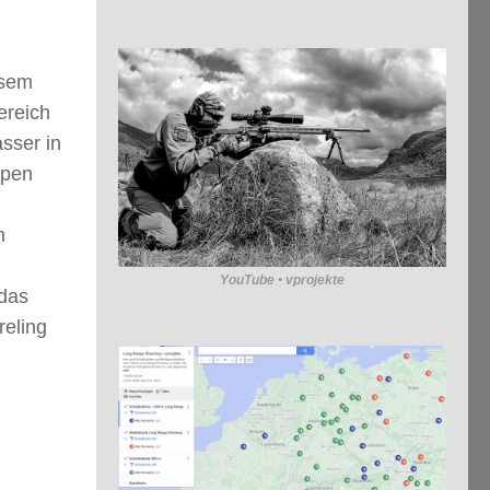
esem
ereich
sser in
mpen
n
YouTube • vprojekte
 das
reling