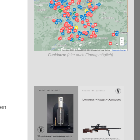
Funkkarte
(hier auch Eintrag möglich)
den