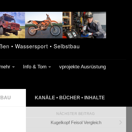
eßen • Wassersport • Selbstbau
 mehr
Info & Tom
vprojekte Ausrüstung
TBAU
KANÄLE • BÜCHER • INHALTE
NÄCHSTER BEITRAG
Kugelkopf Feisol Vergleich