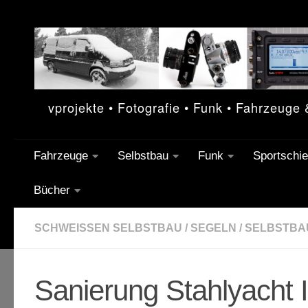
Unter dem Inhalt
vprojekte • Fotografie • Funk • Fahrzeuge
Fahrzeuge
Selbstbau
Funk
Sportschi
Bücher
SCHWEISSEN SELBSTBAU
/
SEGELN
/
SELBSTBA
Sanierung Stahlyacht I