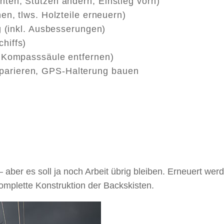
nten, Stützen ändern, Einstieg vorn)
en, tlws. Holzteile erneuern)
ng (inkl. Ausbesserungen)
hiffs)
t Kompasssäule entfernen)
parieren, GPS-Halterung bauen
 aber es soll ja noch Arbeit übrig bleiben. Erneuert wer
omplette Konstruktion der Backskisten.