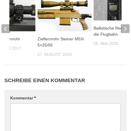
Ballistische Rechner
die Flugbahn
ielfernrohr
Zielfernrohr Steiner M5Xi
25. MAI 2026
5×25/56
EMBER 2017
27. AUGUST 2019
SCHREIBE EINEN KOMMENTAR
Kommentar
*