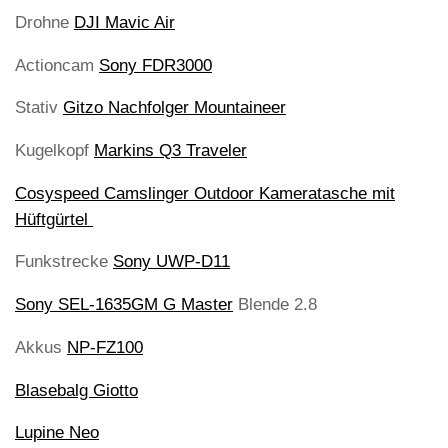
Drohne
DJI Mavic Air
Actioncam
Sony FDR3000
Stativ
Gitzo Nachfolger Mountaineer
Kugelkopf
Markins Q3 Traveler
Cosyspeed Camslinger Outdoor Kameratasche mit
Hüftgürtel
Funkstrecke
Sony UWP-D11
Sony SEL-1635GM G Master
Blende 2.8
Akkus
NP-FZ100
Blasebalg Giotto
Lupine Neo