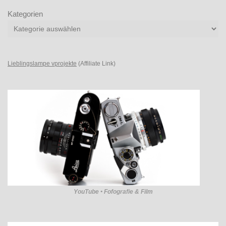
Kategorien
Lieblingslampe vprojekte
(Affiliate Link)
YouTube • Fofografie & Film