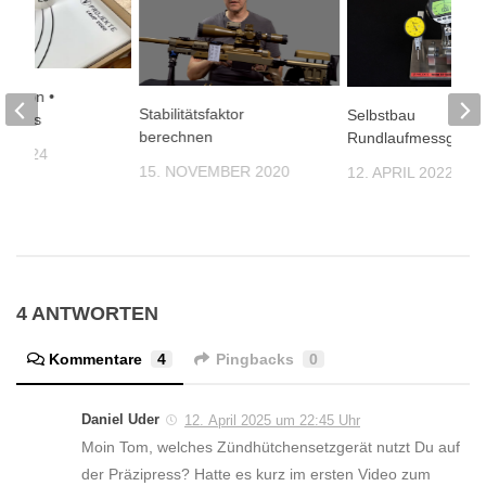
äzision •
Stabilitätsfaktor
Selbstbau
radius
berechnen
Rundlaufmessgerät
T 2024
15. NOVEMBER 2020
12. APRIL 2022
4 ANTWORTEN
Kommentare
4
Pingbacks
0
Daniel Uder
12. April 2025 um 22:45 Uhr
Moin Tom, welches Zündhütchensetzgerät nutzt Du auf
der Präzipress? Hatte es kurz im ersten Video zum