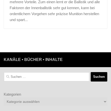
mehrere Vorteile. Zum einen lernt er die Ballistik und alle
Faktoren der Innenballistik sehr gut kennen, kann bei
ordentlichem Vorgehen sehr präzise Munition herstellen
und spart...
KANÄLE • BÜCHER • INHALTE
Suchen
nach:
Kategorien