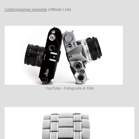
Lieblingslampe vprojekte
(Affiliate Link)
YouTube • Fofografie & Film